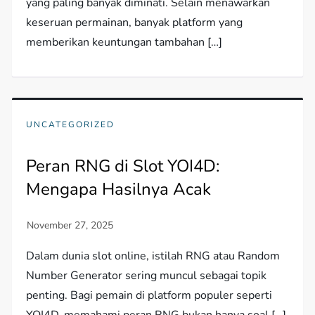
yang paling banyak diminati. Selain menawarkan
keseruan permainan, banyak platform yang
memberikan keuntungan tambahan […]
UNCATEGORIZED
Peran RNG di Slot YOI4D:
Mengapa Hasilnya Acak
Dalam dunia slot online, istilah RNG atau Random
Number Generator sering muncul sebagai topik
penting. Bagi pemain di platform populer seperti