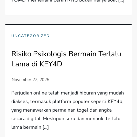
YOI4D, memahami peran RNG bukan hanya soal […]
UNCATEGORIZED
Risiko Psikologis Bermain Terlalu
Lama di KEY4D
Perjudian online telah menjadi hiburan yang mudah
diakses, termasuk platform populer seperti KEY4d,
yang menawarkan permainan togel dan angka
secara digital. Meskipun seru dan menarik, terlalu
lama bermain […]