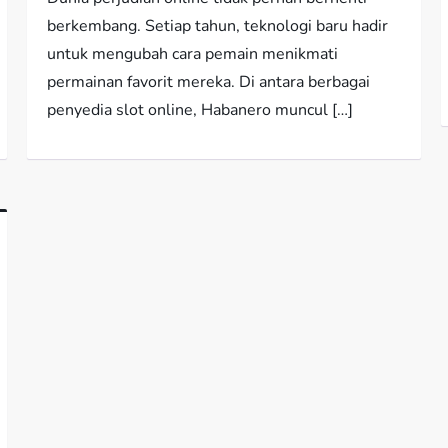
berkembang. Setiap tahun, teknologi baru hadir
untuk mengubah cara pemain menikmati
permainan favorit mereka. Di antara berbagai
penyedia slot online, Habanero muncul […]