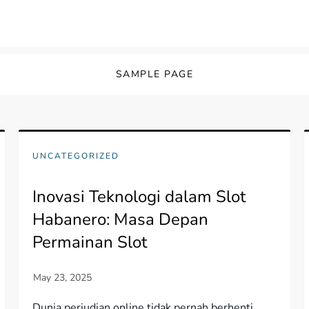
SAMPLE PAGE
UNCATEGORIZED
Inovasi Teknologi dalam Slot
Habanero: Masa Depan
Permainan Slot
Dunia perjudian online tidak pernah berhenti