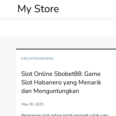
Skip
My Store
to
content
UNCATEGORIZED
Slot Online Sbobet88: Game
Slot Habanero yang Menarik
dan Menguntungkan
Permainan slot online telah menjadi salah satu