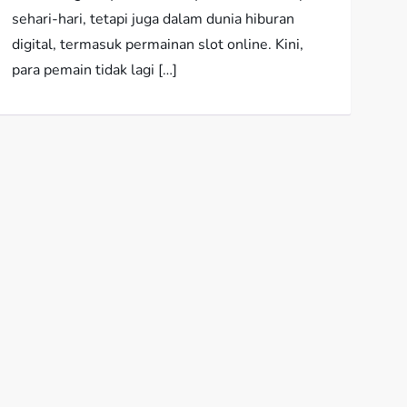
sehari-hari, tetapi juga dalam dunia hiburan
digital, termasuk permainan slot online. Kini,
para pemain tidak lagi […]